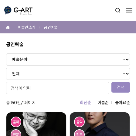
G-ART
검색 열
예술인 소개
공연예술
홈
공연예술
본
문
시
작
게
검색
시
물
총
150
건 /
1
페이지
최신순
이름순
좋아요순
검
색
음악
음악
전문
전문