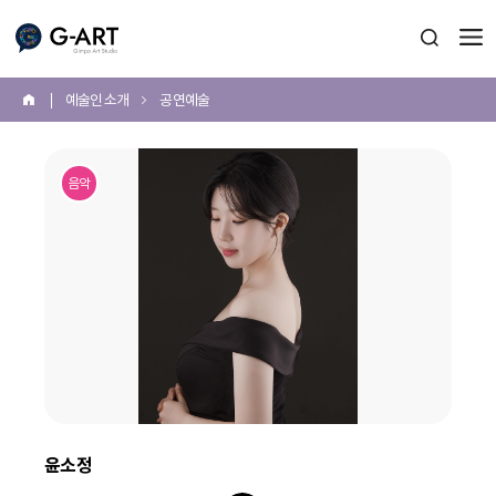
G-ART
검색 열
예술인 소개
공연예술
홈
본
문
음악
시
작
윤소정