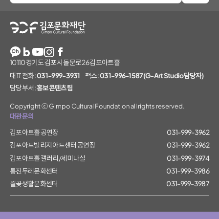
김포문화재단
10110 경기도 김포시 돌문로 26 김포아트홀
대표전화 :
031-999-3931
팩스 :
031-996-1587(G-Art Studio담당자)
담당부서 :
홍보콘텐츠팀
Copyright ⓒ Gimpo Cultural Foundation all rights reserved.
대관문의
김포아트홀 공연장
031-999-3962
김포아트빌리지 아트센터 공연장
031-999-3962
김포아트홀 갤러리/세미나실
031-999-3974
통진두레문화센터
031-999-3986
월곶생활문화센터
031-999-3987