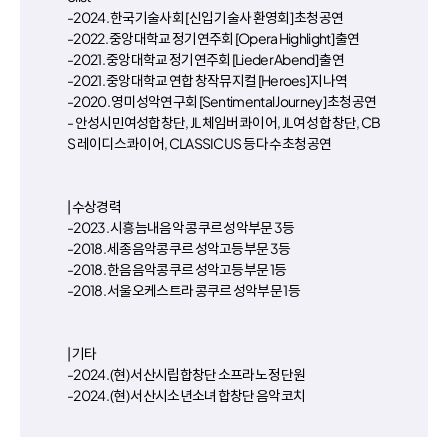
-2024. 한국기술사회 [신입 기술사 환영회] 초청공연
-2022. 중앙대학교 정기연주회 [Opera Highlight] 출연
-2021. 중앙대학교 정기연주회 [Lieder Abend] 출연
-2021. 중앙대학교 연합 창작뮤지컬 [Heroes] 지나역
-2020. 영미성악연구회 [Sentimental Journey] 초청공연
- 안성시민여성합창단, JL 체임버 콰이어, JL 여성 합창단, CB
S 레이디스 콰이어, CLASSICUS 등 다수 초청공연
| 수상경력
-2023. 시흥늠내음악 콩쿠르 성악부문 3등
-2018. 세종음악콩쿠르 성악고등부문 3등
-2018. 한음음악콩쿠르 성악고등부문 1등
-2018. 서울오케스트라 콩쿠르 성악부문 1등
| 기타
-2024. (현) 서산시립합창단 소프라노 정단원
-2024. (현) 서산시소년소녀 합창단 음악코치