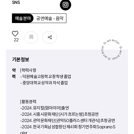
SNS
인스타그램
예술분야
공연예술 - 음악
공유
22
기본정보
약
| 학력사항
력
- 덕원예술고등학교 장학생 졸업
- 중앙대학교 성악과 차석 졸업
| 활동경력
-2024. 뮤지컬 [맘마미아] 출연
-2024. 시흥시문화재단 [시가 흐르는밤] 초청공연
-2024. 관악문화재단 [관악50플러스센터 개관식] 초청공연
-2024. 한국기독남성합창단 제41회 정기연주회 Soprano S
olist