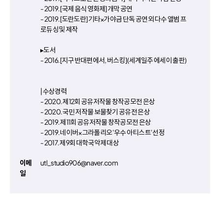
- 2019. [국제 음식 영화제] 개막 공연
- 2019. [도란도란] 기타×가야금 단독 공연 외 다수 앨범 프
로듀싱 및 제작
▸도서
- 2016. [지구 반대편에서, 버스킹] (세계일주 에세이 출판)
| 수상경력
- 2020. 제12회 공유저작물 창작공모전 은상
- 2020. 국민 저작물 보물찾기 공유전 은상
- 2019. 제11회 공유저작물 창작공모전 은상
- 2019. 네이버×그라폴리오 '우수 아티스트' 선정
- 2017. 제9회 대학국악제 대상
이메
utl_studio906@naver.com
일