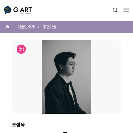
G-ART
검색 열
예술인 소개
공연예술
홈
본
문
음악
시
작
조성욱