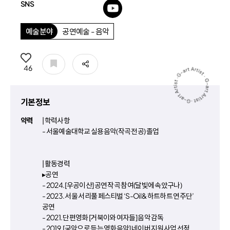
SNS
유튜브
예술분야
공연예술 - 음악
공유
46
기본정보
약력
| 학력사항
- 서울예술대학교 실용음악(작곡 전공) 졸업
| 활동경력
▸공연
- 2024. [우공이산] 공연 작곡 참여(달빛에 속았구나)
- 2023. 서울 서리풀 페스티벌 ‘S-Oil & 하트하트 연주단’
공연
- 2021. 단편영화 [거북이와 여자들] 음악 감독
- 2019. [국악으로 듣는 영화음악] 네이버 지원사업 선정