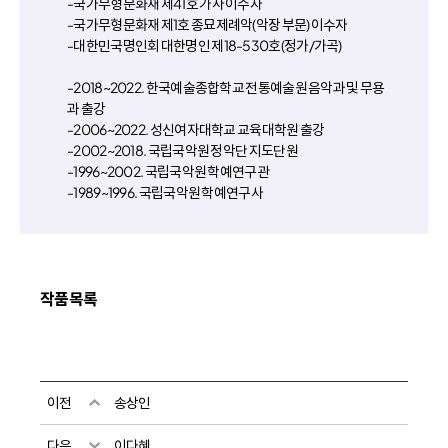
-국가무형문화재 제41호 가사 이수자
-국가무형문화재 제1호 종묘제례악(악장 부문) 이수자
-대한민국명인회 대한명인 제18-530호(정가/가곡)
-2018~2022. 한국예술종합학교 전통예술원 음악과 및 무용
과 출강
-2006~2022. 성신여자대학교 교육대학원 출강
-2002~2018. 국립국악원 정악단 지도단원
-1996~2002. 국립국악원 학예연구관
-1989~1996. 국립국악원 학예연구사
작품목록
이전
송상인
다음
이다혜