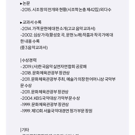
▸ 논문
-2015. 시조창의 전개와 현황(시조학논총 제42집) 외 다수
▸ 교과서 수록
-2014. 가객 문현에 대한 소개(고교 음악교과서)
-2002. 심상가곡(황성호 곡, 문현 노래) 작품과 작곡가에 대
한 내용 수록
(중3 음악교과서)
| 수상경력
- 2019. (사)한국음악실연자연합회 공로패
-2018. 문화체육관광부 장관상
-2011. 문화체육관광부 주최, 예술가의 장한 어머니상 국악부
문 수상
-2011. 문화체육관광부 장관상
-2004. KBS 국악대상 가악부문 수상
-1999. 문화체육관광부 장관상
-1999. 제10회 서울국악대경연 정가부문 장원
| 기타