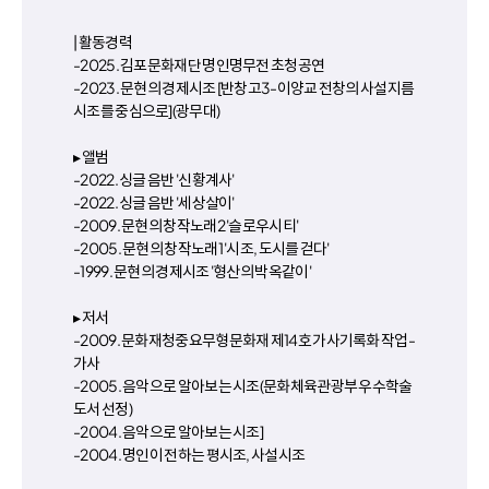
| 활동경력
-2025. 김포문화재단 명인명무전 초청공연
-2023. 문현의 경제시조 [반창고3-이양교 전창의 사설지름
시조를 중심으로](광무대)
▸ 앨범
-2022. 싱글 음반 '신황계사'
-2022. 싱글 음반 '세상살이'
-2009. 문현의 창작노래2 '슬로우시티'
-2005. 문현의 창작노래1 '시조, 도시를 걷다'
-1999. 문현의 경제시조 '형산의 박옥같이'
▸ 저서
-2009. 문화재청중요무형문화재 제14호 가사기록화 작업-
가사
-2005. 음악으로 알아보는 시조(문화체육관광부 우수학술
도서 선정)
-2004. 음악으로 알아보는 시조]
-2004. 명인이 전하는 평시조, 사설시조