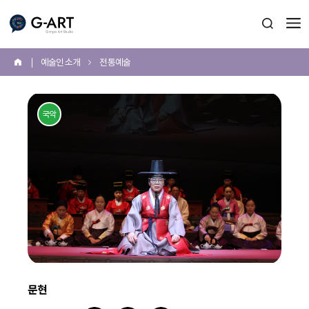
G-ART
검색 열
예술인 소개
전통예술
홈
본
문
국악
시
작
문현