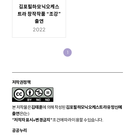
김포필하모닉오케스
트라 창작작품 “조강”
출연
2022
1
저작권정책
본 저작물은
김태훈
에 의해 작성된
김포필하모닉오케스트라 유망신예
출연
은(는)
"저작자 표시+변경금지"
조건에 따라 이용할 수 있습니다.
공공누리