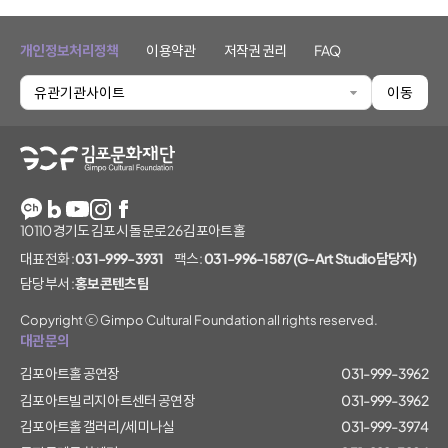
개인정보처리정책
이용약관
저작권 권리
FAQ
유관기관사이트
이동
김포문화재단
10110 경기도 김포시 돌문로 26 김포아트홀
대표전화 :
031-999-3931
팩스 :
031-996-1587(G-Art Studio담당자)
담당부서 :
홍보콘텐츠팀
Copyright ⓒ Gimpo Cultural Foundation all rights reserved.
대관문의
김포아트홀 공연장
031-999-3962
김포아트빌리지 아트센터 공연장
031-999-3962
김포아트홀 갤러리/세미나실
031-999-3974