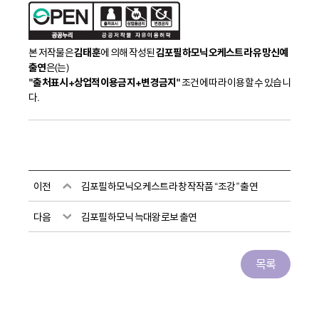
본 저작물은
김태훈
에 의해 작성된
김포필하모닉오케스트라 유망신예
출연
은(는)
"출처표시+상업적이용금지+변경금지"
조건에 따라 이용할 수 있습니
다.
이전
김포필하모닉오케스트라 창작작품 “조강” 출연
다음
김포필하모닉 늑대왕로보 출연
목록