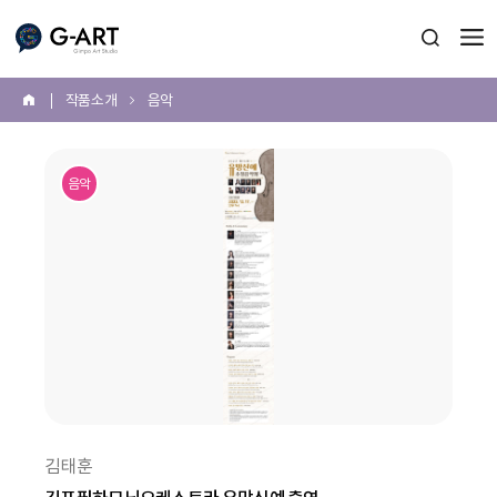
G-ART
검색 열
작품 소개
음악
홈
본
문
음악
시
작
김태훈