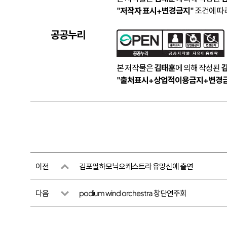
"저작자 표시+변경금지"
조건에 따라
공공누리
본 저작물은
김태훈
에 의해 작성된
"출처표시+상업적이용금지+변경
이전
김포필하모닉오케스트라 유망신예 출연
다음
podium wind orchestra 창단연주회