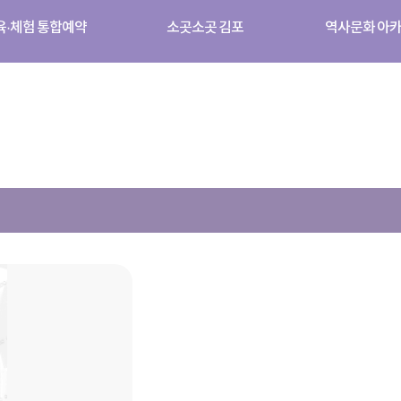
육·체험 통합예약
소곳소곳 김포
역사문화 아