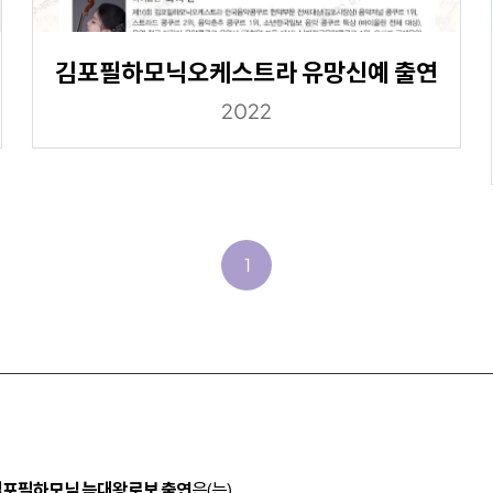
김포필하모닉오케스트라 유망신예 출연
2022
1
김포필하모닉 늑대왕로보 출연
은(는)