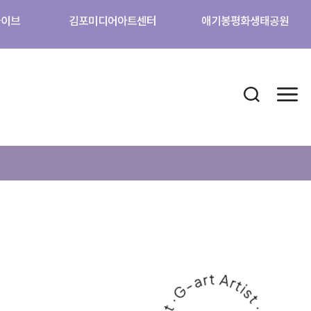
카이브
김포미디어아트센터
애기봉평화생태공원
검색 열기
메