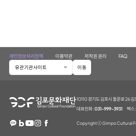
개인정보처리정책
이용약관
저작권 권리
FAQ
유관기관사이트
이동
김포문화재단
10110 경기도 김포시 돌문로 26
대표전화 :
031-999-3931
팩스 
Copyright ⓒ Gimpo Cultural Fo