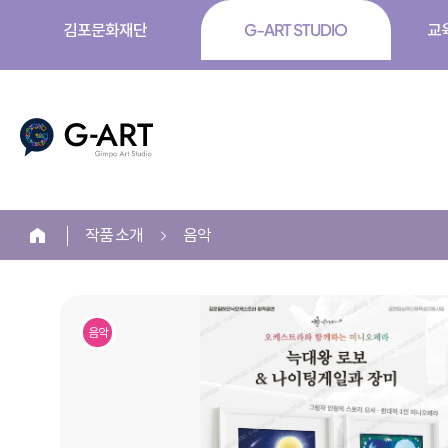
김포문화재단
G-ART STUDIO
교
G-ART
작품 소개
음악
홈
본
문
음악
시
작