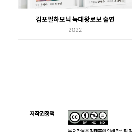
김포필하모닉 늑대왕로보 출연
2022
저작권정책
본 저작물은
김태훈
에 의해 작성된