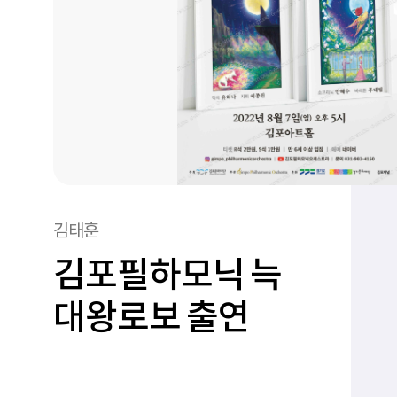
김태훈
김포필하모닉 늑
대왕로보 출연