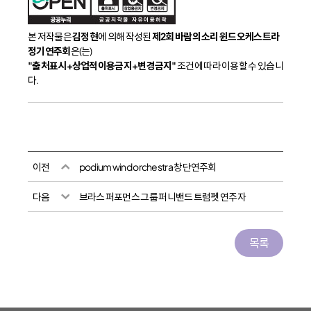
본 저작물은
김정현
에 의해 작성된
제2회 바람의 소리 윈드오케스트라
정기연주회
은(는)
"출처표시+상업적이용금지+변경금지"
조건에 따라 이용할 수 있습니
다.
이전
podium wind orchestra 창단연주회
다음
브라스 퍼포먼스 그룹 퍼니밴드 트럼펫 연주자
목록