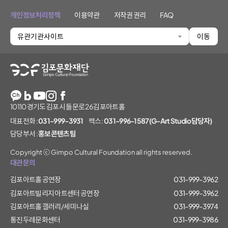
개인정보처리정책
이용약관
저작권 권리
FAQ
유관기관사이트
이동
김포문화재단
10110 경기도 김포시 돌문로 26 김포아트홀
대표전화 :
031-999-3931
팩스 :
031-996-1587(G-Art Studio담당자)
담당부서 :
홍보콘텐츠팀
Copyright ⓒ Gimpo Cultural Foundation all rights reserved.
대관문의
김포아트홀 공연장
031-999-3962
김포아트빌리지 아트센터 공연장
031-999-3962
김포아트홀 갤러리/세미나실
031-999-3974
통진두레문화센터
031-999-3986