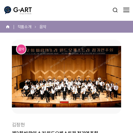
G-ART
검색 열
작품 소개
음악
홈
본
문
음악
시
작
김정현