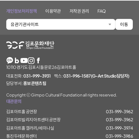
개인정보처리정책
이용약관
저작권 권리
FAQ
유관기관사이트
이동
김포문화재단
10110 경기도 김포시 돌문로 26 김포아트홀
대표전화 :
031-999-3931
팩스 :
031-996-1587(G-Art Studio담당자)
담당부서 :
홍보콘텐츠팀
Copyright ⓒ Gimpo Cultural Foundation all rights reserved.
대관문의
김포아트홀 공연장
031-999-3962
김포아트빌리지 아트센터 공연장
031-999-3962
김포아트홀 갤러리/세미나실
031-999-3974
통진두레문화센터
031-999-3986