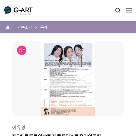
G-ART
검색 열
작품 소개
음악
홈
본
문
음악
시
작
이유경