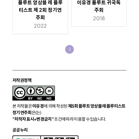
플루트 앙상블 레 플루
이유경 플루트 귀국독
티스트 제 2회 정기연
주회
주회
2018
2022
1
저작권정책
본 저작물은
이유경
에 의해 작성된
제5회 플루트 앙상블 레 플루티스트
정기연주회
은(는)
"저작자 표시+변경금지"
조건에 따라 이용할 수 있습니다.
공공누리