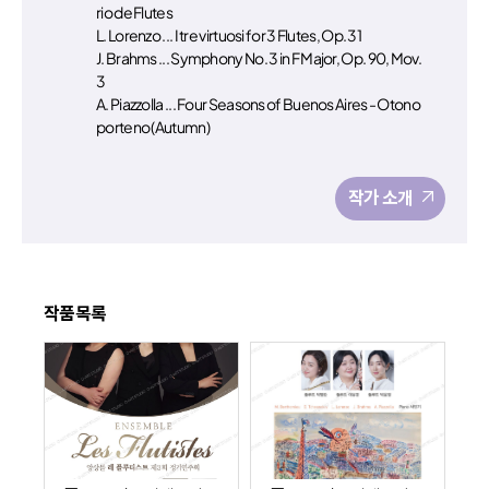
rio de Flutes
L. Lorenzo ... I tre virtuosi for 3 Flutes, Op. 31
J. Brahms ... Symphony No. 3 in F Major, Op. 90, Mov.
3
A. Piazzolla ... Four Seasons of Buenos Aires - Otono
porteno (Autumn)
작가 소개
작품목록