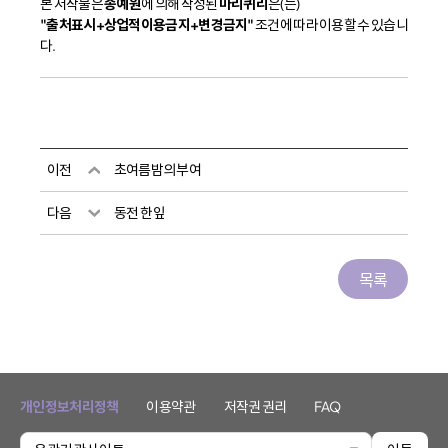
본 저작물은
송예원
에 의해 작성된
마리퀴리
은(는)
"출처표시+상업적이용금지+변경금지"
조건에 따라 이용할 수 있습니
다.
이전
초여름밤의 부여
다음
동전 한 잎
목록
개인정보처리정책
이용약관
저작권 권리
FAQ