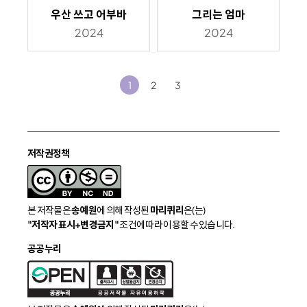
우산 쓰고 어부바
그리는 엄마
2024
2024
1
2
3
저작권정책
본 저작물은
송예원
에 의해 작성된
마리퀴리
은(는)
"저작자 표시+변경금지"
조건에 따라 이용할 수 있습니다.
공공누리