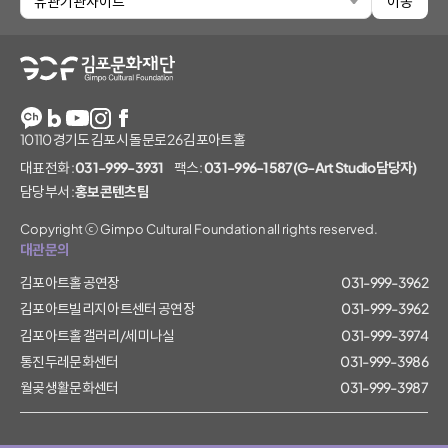
유관기관사이트
이동
김포문화재단
10110 경기도 김포시 돌문로 26 김포아트홀
대표전화 :
031-999-3931
팩스 :
031-996-1587(G-Art Studio담당자)
담당부서 :
홍보콘텐츠팀
Copyright ⓒ Gimpo Cultural Foundation all rights reserved.
대관문의
김포아트홀 공연장
031-999-3962
김포아트빌리지 아트센터 공연장
031-999-3962
김포아트홀 갤러리/세미나실
031-999-3974
통진두레문화센터
031-999-3986
월곶생활문화센터
031-999-3987