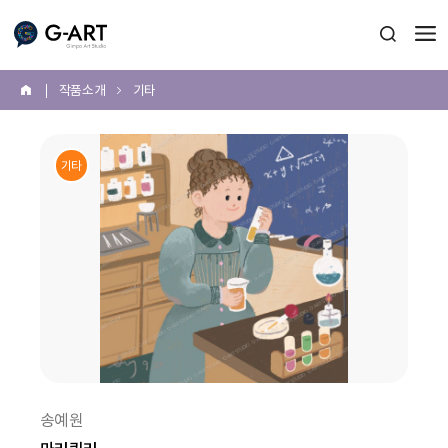
G-ART
검색 열
작품 소개
기타
홈
본
문
기타
시
작
송예원