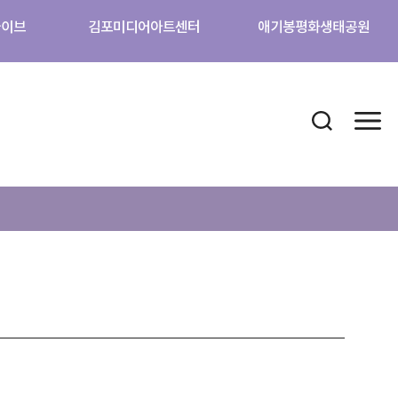
카이브
김포미디어아트센터
애기봉평화생태공원
검색 열기
메