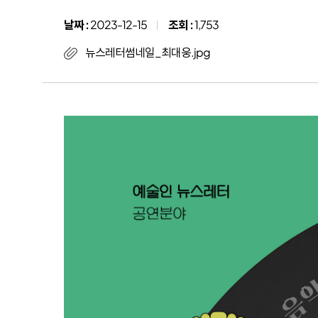
작
날짜 :
2023-12-15
조회 :
1,753
뉴스레터썸네일_최대웅.jpg