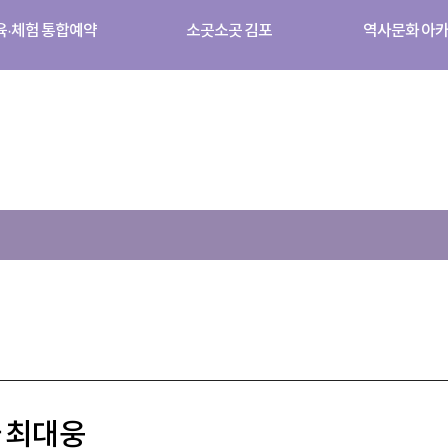
육·체험 통합예약
소곳소곳 김포
역사문화 아
 최대웅