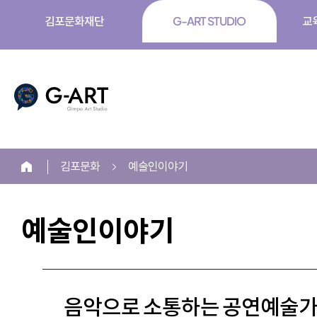
김포문화재단
G-ART STUDIO
교
G-ART
김포문화
예술인이야기
홈
예술인이야기
본
문
음악으로 소통하는 공연예술가
시