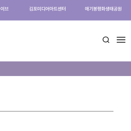
카이브
김포미디어아트센터
애기봉평화생태공원
검색 열기
메