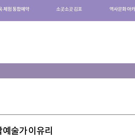
육·체험 통합예약
소곳소곳 김포
역사문화 아
각예술가 이유리