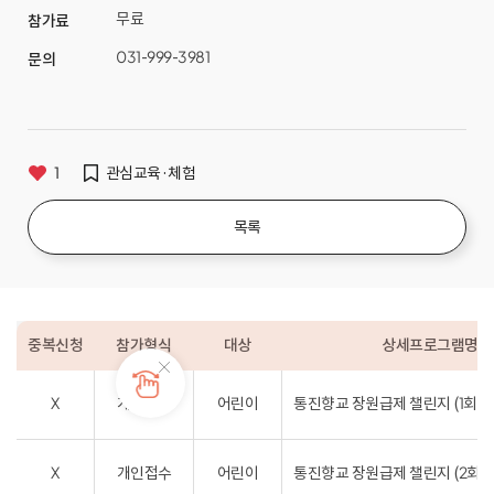
무료
참가료
031-999-3981
문의
1
관심교육·체험
목록
중복신청
참가형식
대상
상세프로그램명
X
개인접수
어린이
통진향교 장원급제 챌린지 (1회차
X
개인접수
어린이
통진향교 장원급제 챌린지 (2회차