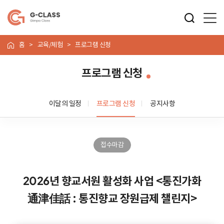
홈
교육/체험
프로그램 신청
프로그램 신청
이달의 일정
프로그램 신청
공지사항
접수마감
2026년 향교서원 활성화 사업 <통진가화
通津佳話 : 통진향교 장원급제 챌린지>