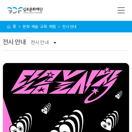
사
홈
문화·예술·교육·체험
전시 안내
이
트
전시 안내
맵
전시 안내