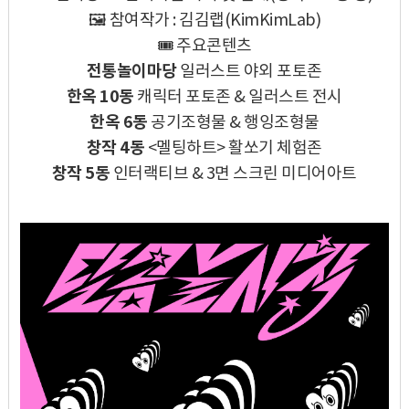
🖼️ 참여작가 : 김김랩(KimKimLab)
🎟 주요콘텐츠
전통놀이마당
일러스트 야외 포토존
한옥 10동
캐릭터 포토존 & 일러스트 전시
한옥 6동
공기조형물 & 행잉조형물
창작 4동
<멜팅하트> 활쏘기 체험존
창작 5동
인터랙티브 & 3면 스크린 미디어아트