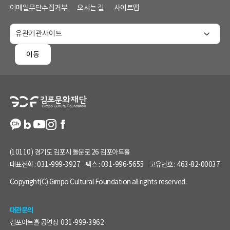
메
이메일무단수집거부
오시는 길
사이트맵
뉴
및
홈
페
이동
이
지
정
보
(10110) 경기도 김포시 돌문로 26 김포아트홀
대표전화 :
031-999-3927
팩스 :
031-996-5655
고유번호 :
463-82-00037
Copyright(C) Gimpo Cultural Foundation all rights reserved.
대관문의
김포아트홀 공연장
031-999-3962