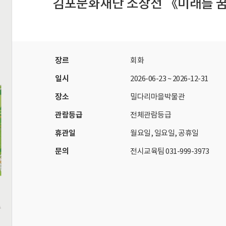
김포문화재단 소장전 《미래를 꿈
자료실
회원 전용 자료
장르
회화
일시
2026-06-23
~
2026-12-31
장소
밀다리마을박물관
관람등급
전체관람등급
휴관일
월요일, 일요일, 공휴일
문의
전시교육팀 031-999-3973