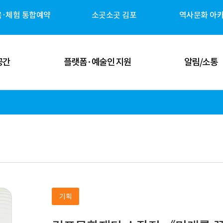
육·체험 통합예약
소곳소곳 김포
역사문화 아
공간
플랫폼·예술인 지원
알림/소통
 공간
김포예술인 지원
공지사항
 공간
김포 역사자원 캐릭터
고시/공고
체험 공간
G-ART Studio ↗
보도자료
 공간
소곳소곳 김포 ↗
뉴스레터
기획
관안내
역사문화 아카이브 ↗
미디어 갤러리