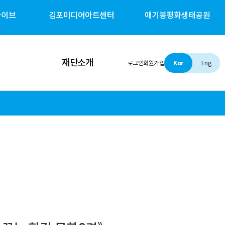
카이브
김포미디어아트센터
애기봉평화생태공원
재단소개
로그인
회원가입
Kor
Eng
인사말
설립 및 비전
조직소개
경영철학
경영공시