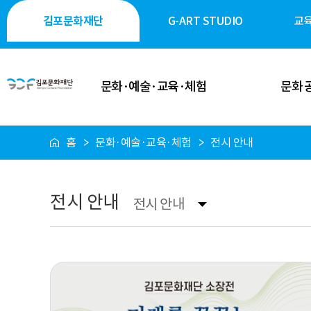
김포문화재단
G-ART STUDIO
교
문화·예술·교육·체험
문화 
홈
문화·예술·교육·체험
전시 안내
이달의 일정
공연·축제
공연 안내
전시·미술
전시 안내
전시 안내
전시 안내
역사·생태·
축제 안내
시민 소통
행사 안내
시설 대