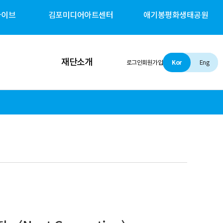
카이브
김포미디어아트센터
애기봉평화생태공원
재단소개
로그인
회원가입
Kor
Eng
인사말
설립 및 비전
조직소개
경영철학
경영공시