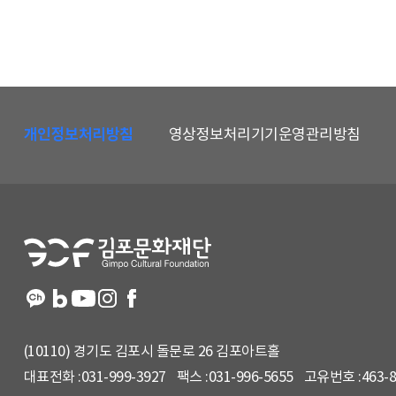
하
단
개인정보처리방침
영상정보처리기기운영관리방침
메
뉴
및
홈
페
이
지
정
보
(10110) 경기도 김포시 돌문로 26 김포아트홀
대표전화 :
031-999-3927
팩스 :
031-996-5655
고유번호 :
463-