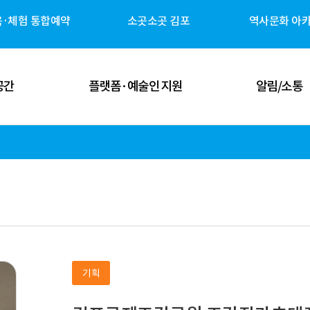
육·체험 통합예약
소곳소곳 김포
역사문화 아
공간
플랫폼·예술인 지원
알림/소통
 공간
김포예술인 지원
공지사항
 공간
김포 역사자원 캐릭터
고시/공고
체험 공간
G-ART Studio ↗
보도자료
 공간
소곳소곳 김포 ↗
뉴스레터
기획
관안내
역사문화 아카이브 ↗
미디어 갤러리