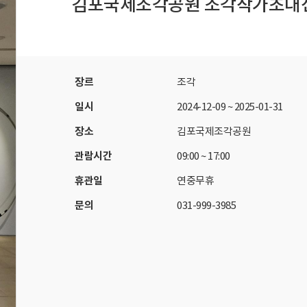
김포국제조각공원 조각작가초대전 〈N
자료실
회원 전용 자료
장르
조각
일시
2024-12-09
~
2025-01-31
장소
김포국제조각공원
관람시간
09:00 ~ 17:00
휴관일
연중무휴
문의
031-999-3985