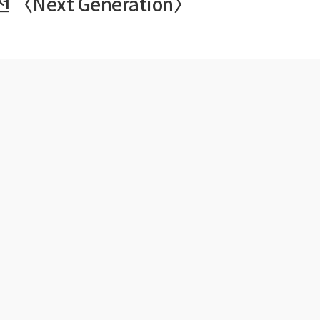
ext Generation〉
기관 상징 (CI)
실
문화곳간
오시는 길