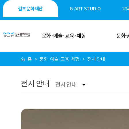
김포문화재단
G-ART STUDIO
교
문화·예술·교육·체험
문화 
홈
문화·예술·교육·체험
전시 안내
이달의 일정
공연·축제
공연 안내
전시·미술
전시 안내
전시 안내
전시 안내
역사·생태·
축제 안내
시민 소통
행사 안내
시설 대