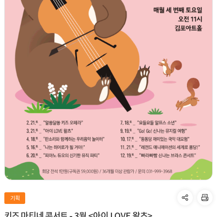
기획
키즈 마티네 콘서트 - 3월 <아이 LOVE 왈츠>