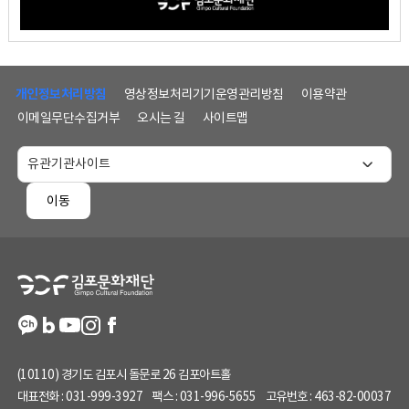
하
단
개인정보처리방침
영상정보처리기기운영관리방침
이용약관
메
이메일무단수집거부
오시는 길
사이트맵
뉴
및
홈
페
이동
이
지
정
보
(10110) 경기도 김포시 돌문로 26 김포아트홀
대표전화 :
031-999-3927
팩스 :
031-996-5655
고유번호 :
463-82-00037