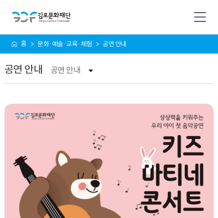
사
홈
문화·예술·교육·체험
공연 안내
이
트
공연 안내
맵
공연 안내