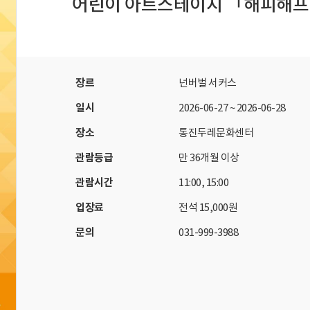
어린이 아트스테이지 「해피해
자료실
회원 전용 자료
장르
넌버벌 서커스
일시
2026-06-27
~
2026-06-28
장소
통진두레문화센터
관람등급
만 36개월 이상
관람시간
11:00, 15:00
입장료
전석 15,000원
문의
031-999-3988