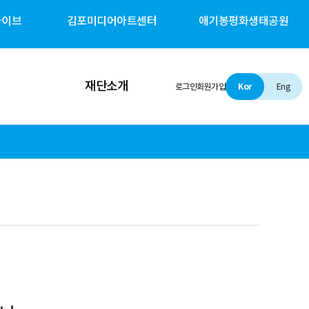
카이브
김포미디어아트센터
애기봉평화생태공원
재단소개
로그인
회원가입
Kor
Eng
인사말
설립 및 비전
조직소개
경영철학
경영공시