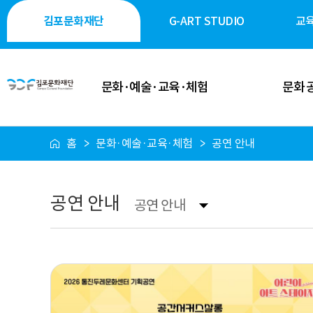
김포문화재단
G-ART STUDIO
교
문화·예술·교육·체험
문화 
홈
문화·예술·교육·체험
공연 안내
이달의 일정
공연·축제
공연 안내
전시·미술
공연 안내
공연 안내
전시 안내
역사·생태·
축제 안내
시민 소통
행사 안내
시설 대