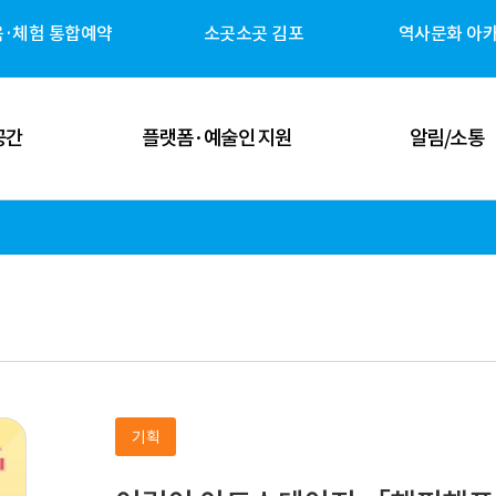
육·체험 통합예약
소곳소곳 김포
역사문화 아
공간
플랫폼·예술인 지원
알림/소통
 공간
김포예술인 지원
공지사항
 공간
김포 역사자원 캐릭터
고시/공고
체험 공간
G-ART Studio ↗
보도자료
 공간
소곳소곳 김포 ↗
뉴스레터
기획
관안내
역사문화 아카이브 ↗
미디어 갤러리