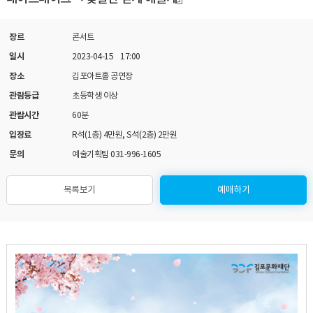
장르
콘서트
일시
2023-04-15 17:00
장소
김포아트홀 공연장
관람등급
초등학생 이상
관람시간
60분
입장료
R석(1층) 4만원, S석(2층) 2만원
문의
예술기획팀 031-996-1605
목록보기
예매하기