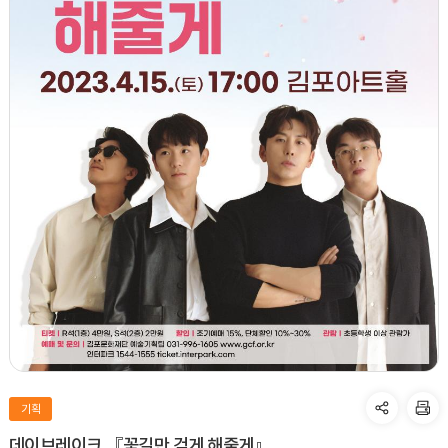
기획
데이브레이크 『꽃길만 걷게 해줄게』