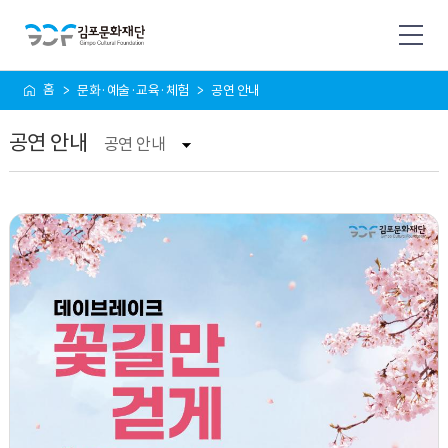
사
홈
문화·예술·교육·체험
공연 안내
이
트
공연 안내
맵
공연 안내