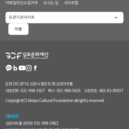
메
이메일무단수집거부
오시는 길
사이트맵
뉴
및
홈
페
이동
이
지
정
보
(10110) 경기도 김포시 돌문로 26 김포아트홀
대표전화 :
031-999-3927
팩스 :
031-996-5655
고유번호 :
463-82-00037
Copyright(C) Gimpo Cultural Foundation all rights reserved.
대관문의
김포아트홀 공연장
031-999-3962