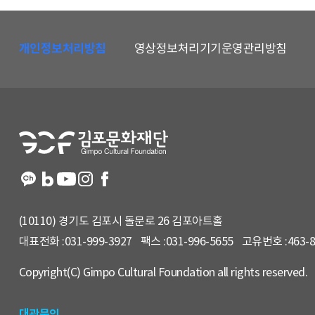
하
단
개인정보처리방침
영상정보처리기기운영관리방침
메
뉴
및
홈
페
이
지
정
보
(10110) 경기도 김포시 돌문로 26 김포아트홀
대표전화 :
031-999-3927
팩스 :
031-996-5655
고유번호 :
463-
Copyright(C) Gimpo Cultural Foundation all rights reserved.
대관문의