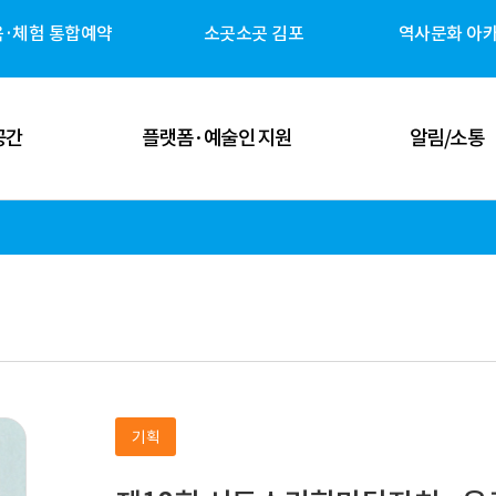
육·체험 통합예약
소곳소곳 김포
역사문화 아
공간
플랫폼·예술인 지원
알림/소통
 공간
김포예술인 지원
공지사항
 공간
김포 역사자원 캐릭터
고시/공고
체험 공간
G-ART Studio ↗
보도자료
 공간
소곳소곳 김포 ↗
뉴스레터
기획
관안내
역사문화 아카이브 ↗
미디어 갤러리