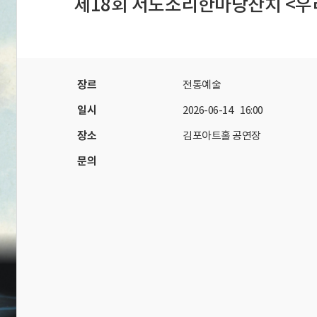
제18회 서도소리한마당잔치 <우
자료실
회원 전용 자료
장르
전통예술
일시
2026-06-14 16:00
장소
김포아트홀 공연장
문의