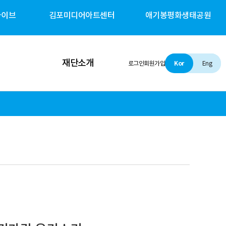
카이브
김포미디어아트센터
애기봉평화생태공원
재단소개
로그인
회원가입
Kor
Eng
인사말
설립 및 비전
조직소개
경영철학
경영공시