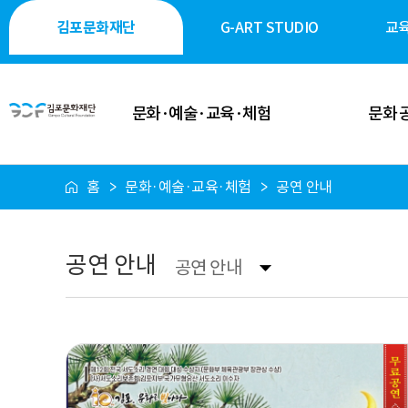
김포문화재단
G-ART STUDIO
교
문화·예술·교육·체험
문화 
홈
문화·예술·교육·체험
공연 안내
이달의 일정
공연·축제
공연 안내
전시·미술
공연 안내
공연 안내
전시 안내
역사·생태·
축제 안내
시민 소통
행사 안내
시설 대