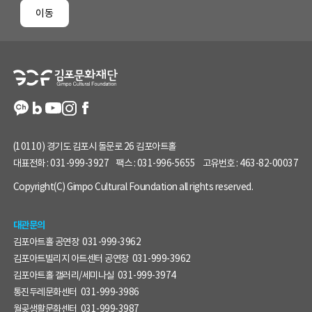
페
이동
이
지
정
보
(10110) 경기도 김포시 돌문로 26 김포아트홀
대표전화 :
031-999-3927
팩스 :
031-996-5655
고유번호 :
463-82-00037
Copyright(C) Gimpo Cultural Foundation all rights reserved.
대관문의
김포아트홀 공연장
031-999-3962
김포아트빌리지 아트센터 공연장
031-999-3962
김포아트홀 갤러리/세미나실
031-999-3974
통진두레문화센터
031-999-3986
월곶생활문화센터
031-999-3987