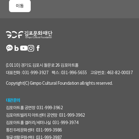
페
이동
이
지
정
보
(10110) 경기도 김포시 돌문로 26 김포아트홀
대표전화 :
031-999-3927
팩스 :
031-996-5655
고유번호 :
463-82-00037
Copyright(C) Gimpo Cultural Foundation all rights reserved.
대관문의
김포아트홀 공연장
031-999-3962
김포아트빌리지 아트센터 공연장
031-999-3962
김포아트홀 갤러리/세미나실
031-999-3974
통진두레문화센터
031-999-3986
월곶생활문화센터
031-999-3987