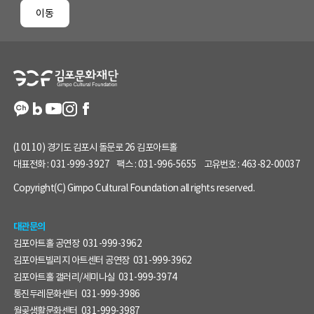
페
이동
이
지
정
보
(10110) 경기도 김포시 돌문로 26 김포아트홀
대표전화 :
031-999-3927
팩스 :
031-996-5655
고유번호 :
463-82-00037
Copyright(C) Gimpo Cultural Foundation all rights reserved.
대관문의
김포아트홀 공연장
031-999-3962
김포아트빌리지 아트센터 공연장
031-999-3962
김포아트홀 갤러리/세미나실
031-999-3974
통진두레문화센터
031-999-3986
월곶생활문화센터
031-999-3987