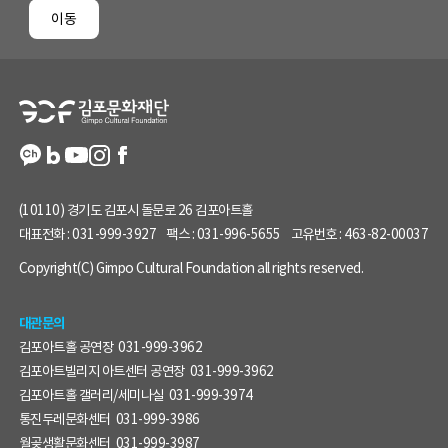
페
이동
이
지
정
보
(10110) 경기도 김포시 돌문로 26 김포아트홀
대표전화 :
031-999-3927
팩스 :
031-996-5655
고유번호 :
463-82-00037
Copyright(C) Gimpo Cultural Foundation all rights reserved.
대관문의
김포아트홀 공연장
031-999-3962
김포아트빌리지 아트센터 공연장
031-999-3962
김포아트홀 갤러리/세미나실
031-999-3974
통진두레문화센터
031-999-3986
월곶생활문화센터
031-999-3987