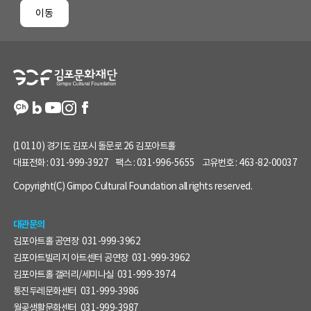
페
이동
이
지
정
보
(10110) 경기도 김포시 돌문로 26 김포아트홀
대표전화 :
031-999-3927
팩스 :
031-996-5655
고유번호 :
463-82-00037
Copyright(C) Gimpo Cultural Foundation all rights reserved.
대관문의
김포아트홀 공연장
031-999-3962
김포아트빌리지 아트센터 공연장
031-999-3962
김포아트홀 갤러리/세미나실
031-999-3974
통진두레문화센터
031-999-3986
월곶생활문화센터
031-999-3987