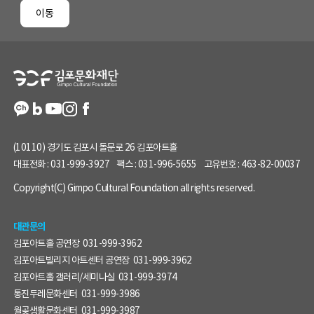
페
이동
이
지
정
보
(10110) 경기도 김포시 돌문로 26 김포아트홀
대표전화 :
031-999-3927
팩스 :
031-996-5655
고유번호 :
463-82-00037
Copyright(C) Gimpo Cultural Foundation all rights reserved.
대관문의
김포아트홀 공연장
031-999-3962
김포아트빌리지 아트센터 공연장
031-999-3962
김포아트홀 갤러리/세미나실
031-999-3974
통진두레문화센터
031-999-3986
월곶생활문화센터
031-999-3987