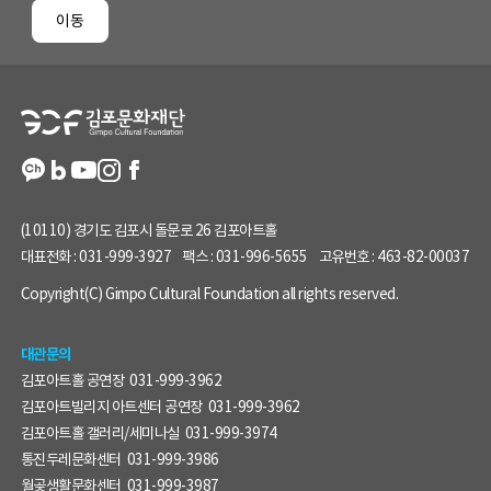
페
이동
이
지
정
보
(10110) 경기도 김포시 돌문로 26 김포아트홀
대표전화 :
031-999-3927
팩스 :
031-996-5655
고유번호 :
463-82-00037
Copyright(C) Gimpo Cultural Foundation all rights reserved.
대관문의
김포아트홀 공연장
031-999-3962
김포아트빌리지 아트센터 공연장
031-999-3962
김포아트홀 갤러리/세미나실
031-999-3974
통진두레문화센터
031-999-3986
월곶생활문화센터
031-999-3987