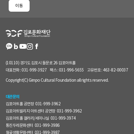
페
이동
이
지
정
보
(10110) 경기도 김포시 돌문로 26 김포아트홀
대표전화 :
031-999-3927
팩스 :
031-996-5655
고유번호 :
463-82-00037
Copyright(C) Gimpo Cultural Foundation all rights reserved.
대관문의
김포아트홀 공연장
031-999-3962
김포아트빌리지 아트센터 공연장
031-999-3962
김포아트홀 갤러리/세미나실
031-999-3974
통진두레문화센터
031-999-3986
월곶생활문화센터
031-999-3987