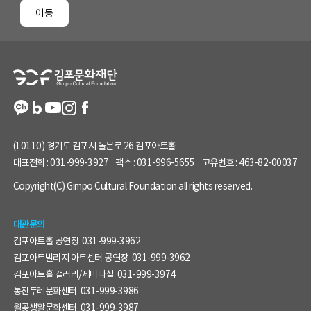
페
이동
이
지
정
보
(10110) 경기도 김포시 돌문로 26 김포아트홀
대표전화 :
031-999-3927
팩스 :
031-996-5655
고유번호 :
463-82-00037
Copyright(C) Gimpo Cultural Foundation all rights reserved.
대관문의
김포아트홀 공연장
031-999-3962
김포아트빌리지 아트센터 공연장
031-999-3962
김포아트홀 갤러리/세미나실
031-999-3974
통진두레문화센터
031-999-3986
월곶생활문화센터
031-999-3987