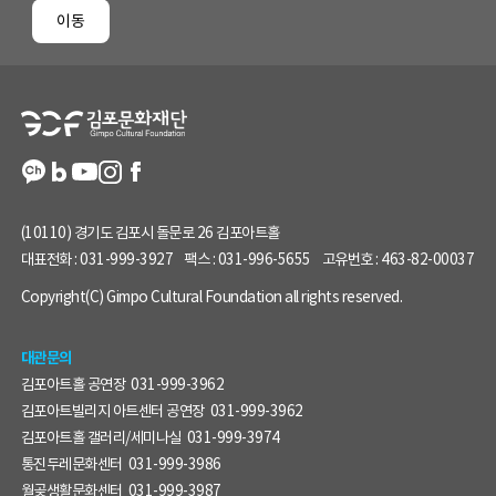
페
이동
이
지
정
보
(10110) 경기도 김포시 돌문로 26 김포아트홀
대표전화 :
031-999-3927
팩스 :
031-996-5655
고유번호 :
463-82-00037
Copyright(C) Gimpo Cultural Foundation all rights reserved.
대관문의
김포아트홀 공연장
031-999-3962
김포아트빌리지 아트센터 공연장
031-999-3962
김포아트홀 갤러리/세미나실
031-999-3974
통진두레문화센터
031-999-3986
월곶생활문화센터
031-999-3987