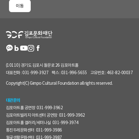
페
이동
이
지
정
보
(10110) 경기도 김포시 돌문로 26 김포아트홀
대표전화 :
031-999-3927
팩스 :
031-996-5655
고유번호 :
463-82-00037
Copyright(C) Gimpo Cultural Foundation all rights reserved.
대관문의
김포아트홀 공연장
031-999-3962
김포아트빌리지 아트센터 공연장
031-999-3962
김포아트홀 갤러리/세미나실
031-999-3974
통진두레문화센터
031-999-3986
월곶생활문화센터
031-999-3987