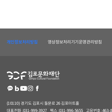
하
단
개인정보처리방침
영상정보처리기기운영관리방침
메
뉴
및
홈
페
이
지
정
보
(10110) 경기도 김포시 돌문로 26 김포아트홀
대표전화 :
031-999-3927
팩스 :
031-996-5655
고유번호 :
463-