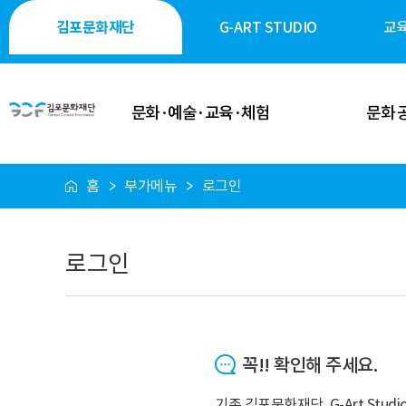
김포문화재단
G-ART STUDIO
교
문화·예술·교육·체험
문화 
홈
부가메뉴
로그인
이달의 일정
공연·축제
공연 안내
전시·미술
로그인
전시 안내
역사·생태·
축제 안내
시민 소통
꼭!! 확인해 주세요.
행사 안내
시설 대
기존 김포문화재단, G-Art St