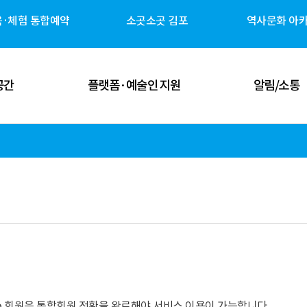
육·체험 통합예약
소곳소곳 김포
역사문화 아
공간
플랫폼·예술인 지원
알림/소통
 공간
김포예술인 지원
공지사항
 공간
김포 역사자원 캐릭터
고시/공고
체험 공간
G-ART Studio ↗
보도자료
 공간
소곳소곳 김포 ↗
뉴스레터
관안내
역사문화 아카이브 ↗
미디어 갤러리
udio 회원은 통합회원 전환을 완료해야 서비스 이용이 가능합니다.