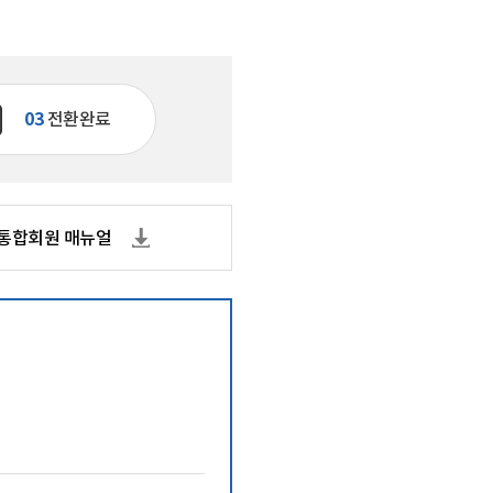
기관 상징 (CI)
실
문화곳간
오시는 길
03
전환완료
통합회원 매뉴얼