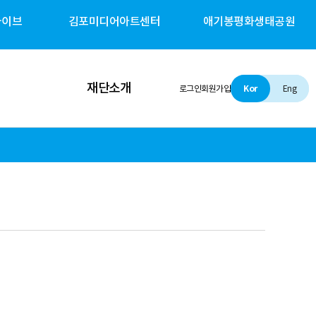
카이브
김포미디어아트센터
애기봉평화생태공원
재단소개
로그인
회원가입
Kor
Eng
인사말
설립 및 비전
조직소개
경영철학
경영공시