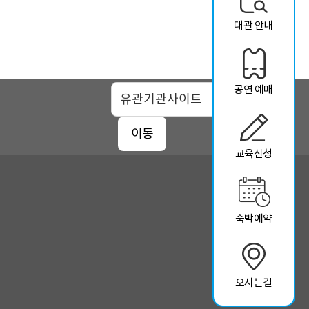
대관 안내
공연 예매
맵
이동
교육신청
숙박예약
오시는길