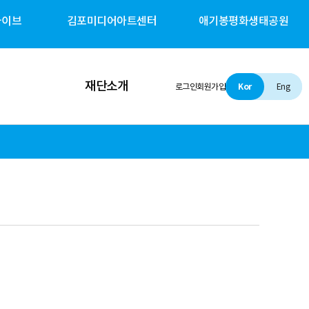
카이브
김포미디어아트센터
애기봉평화생태공원
재단소개
로그인
회원가입
Kor
Eng
인사말
설립 및 비전
조직소개
경영철학
경영공시