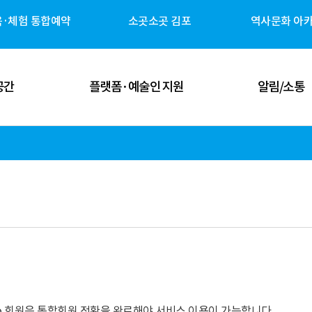
육·체험 통합예약
소곳소곳 김포
역사문화 아
공간
플랫폼·예술인 지원
알림/소통
 공간
김포예술인 지원
공지사항
 공간
김포 역사자원 캐릭터
고시/공고
체험 공간
G-ART Studio ↗
보도자료
 공간
소곳소곳 김포 ↗
뉴스레터
관안내
역사문화 아카이브 ↗
미디어 갤러리
udio 회원은 통합회원 전환을 완료해야 서비스 이용이 가능합니다.