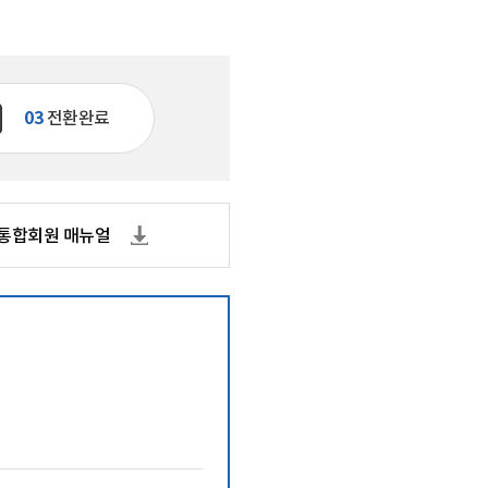
기관 상징 (CI)
실
문화곳간
오시는 길
03
전환완료
통합회원 매뉴얼