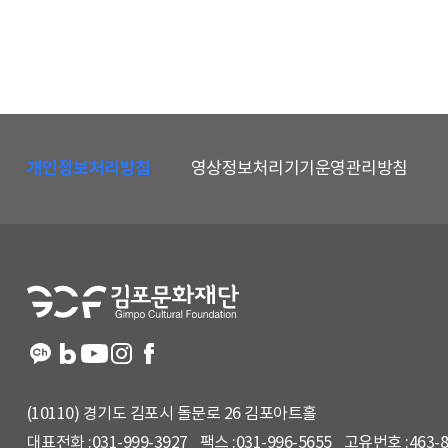
하
단
개인정보처리방침
영상정보처리기기운영관리방침
메
뉴
및
홈
페
이
지
정
보
(10110) 경기도 김포시 돌문로 26 김포아트홀
대표전화 :
031-999-3927
팩스 :
031-996-5655
고유번호 :
463-