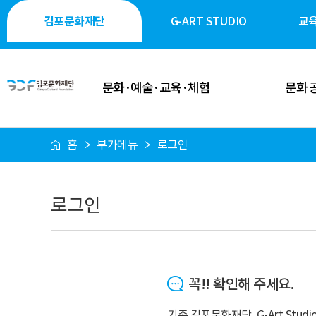
김포문화재단
G-ART STUDIO
교
문화·예술·교육·체험
문화 
홈
부가메뉴
로그인
이달의 일정
공연·축제
공연 안내
전시·미술
로그인
전시 안내
역사·생태·
축제 안내
시민 소통
꼭!! 확인해 주세요.
행사 안내
시설 대
기존 김포문화재단, G-Art St