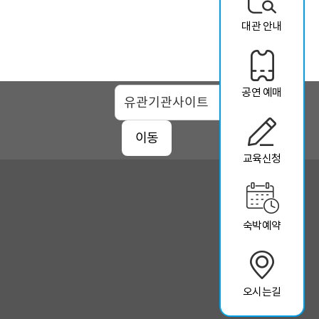
대관 안내
공연 예매
맵
이동
교육신청
숙박예약
오시는길