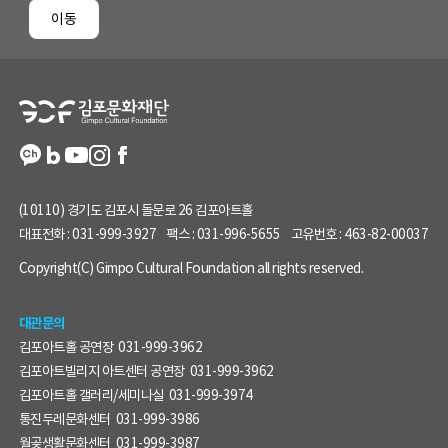
페
이동
이
지
정
보
(10110) 경기도 김포시 돌문로 26 김포아트홀
대표전화 :
031-999-3927
팩스 :
031-996-5655
고유번호 :
463-82-00037
Copyright(C) Gimpo Cultural Foundation all rights reserved.
대관문의
김포아트홀 공연장
031-999-3962
김포아트빌리지 아트센터 공연장
031-999-3962
김포아트홀 갤러리/세미나실
031-999-3974
통진두레문화센터
031-999-3986
월곶생활문화센터
031-999-3987