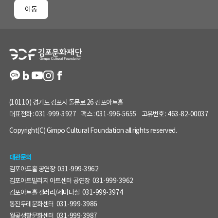
페
이동
이
지
정
보
(10110) 경기도 김포시 돌문로 26 김포아트홀
대표전화 :
031-999-3927
팩스 :
031-996-5655
고유번호 :
463-82-00037
Copyright(C) Gimpo Cultural Foundation all rights reserved.
대관문의
김포아트홀 공연장
031-999-3962
김포아트빌리지 아트센터 공연장
031-999-3962
김포아트홀 갤러리/세미나실
031-999-3974
통진두레문화센터
031-999-3986
월곶생활문화센터
031-999-3987