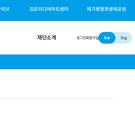
카이브
김포미디어아트센터
애기봉평화생태공원
재단소개
로그인
회원가입
Kor
Eng
인사말
설립 및 비전
조직소개
경영철학
경영공시