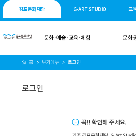
김포문화재단
G-ART STUDIO
교
문화·예술·교육·체험
문화 
홈
부가메뉴
로그인
이달의 일정
공연·축제
공연 안내
전시·미술
로그인
전시 안내
역사·생태·
축제 안내
시민 소통
꼭!! 확인해 주세요.
행사 안내
시설 대
기존 김포문화재단, G-Art St