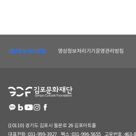
하
단
개인정보처리방침
영상정보처리기기운영관리방침
메
뉴
및
홈
페
이
지
정
보
(10110) 경기도 김포시 돌문로 26 김포아트홀
대표전화 :
031-999-3927
팩스 :
031-996-5655
고유번호 :
463-