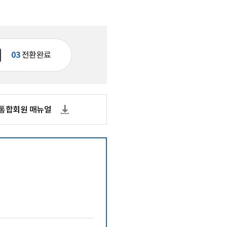
기관 상징 (CI)
실
문화곳간
오시는 길
03
전환완료
통합회원 매뉴얼