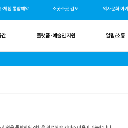
육·체험 통합예약
소곳소곳 김포
역사문화 아
공간
플랫폼·예술인 지원
알림/소통
 공간
김포예술인 지원
공지사항
 공간
김포 역사자원 캐릭터
고시/공고
체험 공간
G-ART Studio ↗
보도자료
 공간
소곳소곳 김포 ↗
뉴스레터
관안내
역사문화 아카이브 ↗
미디어 갤러리
udio 회원은 통합회원 전환을 완료해야 서비스 이용이 가능합니다.