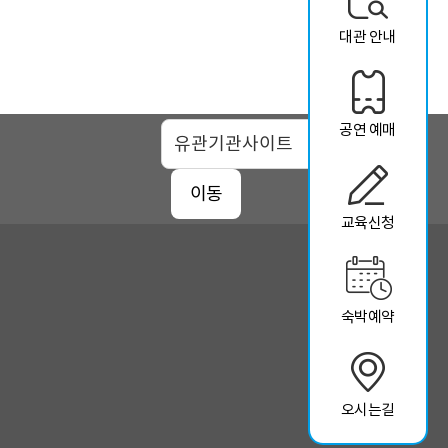
대관 안내
공연 예매
맵
이동
교육신청
숙박예약
오시는길