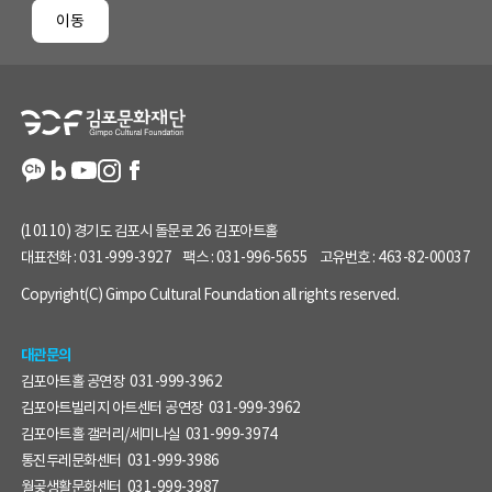
페
이동
이
지
정
보
(10110) 경기도 김포시 돌문로 26 김포아트홀
대표전화 :
031-999-3927
팩스 :
031-996-5655
고유번호 :
463-82-00037
Copyright(C) Gimpo Cultural Foundation all rights reserved.
대관문의
김포아트홀 공연장
031-999-3962
김포아트빌리지 아트센터 공연장
031-999-3962
김포아트홀 갤러리/세미나실
031-999-3974
통진두레문화센터
031-999-3986
월곶생활문화센터
031-999-3987