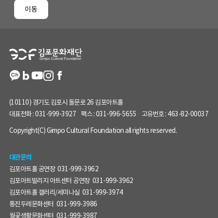
페
이동
이
지
정
보
(10110) 경기도 김포시 돌문로 26 김포아트홀
대표전화 :
031-999-3927
팩스 :
031-996-5655
고유번호 :
463-82-00037
Copyright(C) Gimpo Cultural Foundation all rights reserved.
대관문의
김포아트홀 공연장
031-999-3962
김포아트빌리지 아트센터 공연장
031-999-3962
김포아트홀 갤러리/세미나실
031-999-3974
통진두레문화센터
031-999-3986
월곶생활문화센터
031-999-3987