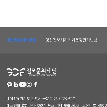
하
단
개인정보처리방침
영상정보처리기기운영관리방침
메
뉴
및
홈
페
이
지
정
보
(10110) 경기도 김포시 돌문로 26 김포아트홀
대표전화 :
031-999-3927
팩스 :
031-996-5655
고유번호 :
463-