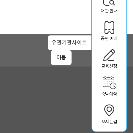
대관 안내
공연 예매
맵
이동
교육신청
숙박예약
오시는길