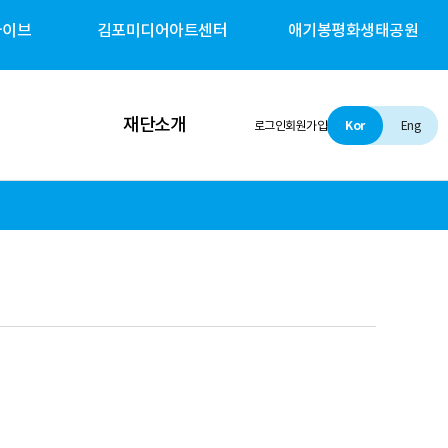
카이브
김포미디어아트센터
애기봉평화생태공원
재단소개
로그인
회원가입
Kor
Eng
인사말
설립 및 비전
조직소개
경영철학
경영공시