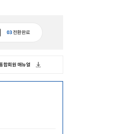
기관 상징 (CI)
실
문화곳간
오시는 길
03
전환완료
통합회원 매뉴얼