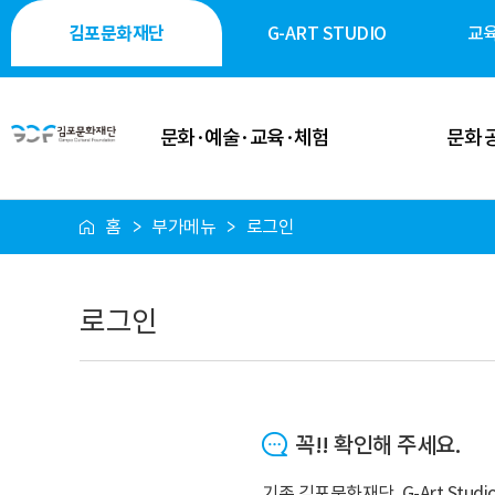
김포문화재단
G-ART STUDIO
교
문화·예술·교육·체험
문화 
홈
부가메뉴
로그인
이달의 일정
공연·축제
공연 안내
전시·미술
로그인
전시 안내
역사·생태·
축제 안내
시민 소통
꼭!! 확인해 주세요.
행사 안내
시설 대
기존 김포문화재단, G-Art St