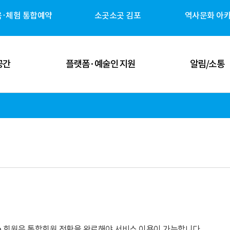
육·체험 통합예약
소곳소곳 김포
역사문화 아
공간
플랫폼·예술인 지원
알림/소통
 공간
김포예술인 지원
공지사항
 공간
김포 역사자원 캐릭터
고시/공고
체험 공간
G-ART Studio ↗
보도자료
 공간
소곳소곳 김포 ↗
뉴스레터
관안내
역사문화 아카이브 ↗
미디어 갤러리
udio 회원은 통합회원 전환을 완료해야 서비스 이용이 가능합니다.