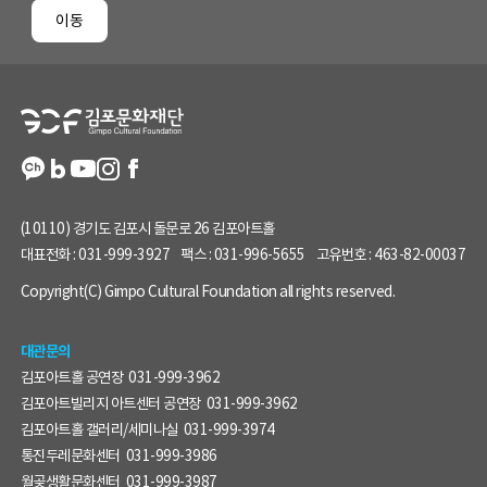
페
이동
이
지
정
보
(10110) 경기도 김포시 돌문로 26 김포아트홀
대표전화 :
031-999-3927
팩스 :
031-996-5655
고유번호 :
463-82-00037
Copyright(C) Gimpo Cultural Foundation all rights reserved.
대관문의
김포아트홀 공연장
031-999-3962
김포아트빌리지 아트센터 공연장
031-999-3962
김포아트홀 갤러리/세미나실
031-999-3974
통진두레문화센터
031-999-3986
월곶생활문화센터
031-999-3987