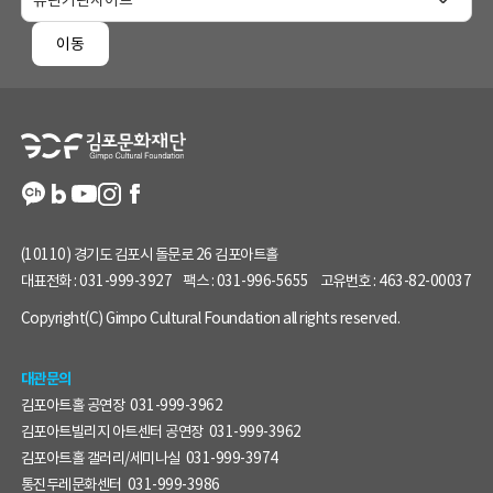
홈
페
이동
이
지
정
보
(10110) 경기도 김포시 돌문로 26 김포아트홀
대표전화 :
031-999-3927
팩스 :
031-996-5655
고유번호 :
463-82-00037
Copyright(C) Gimpo Cultural Foundation all rights reserved.
대관문의
김포아트홀 공연장
031-999-3962
김포아트빌리지 아트센터 공연장
031-999-3962
김포아트홀 갤러리/세미나실
031-999-3974
통진두레문화센터
031-999-3986