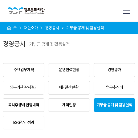
사
홈
재단소개
경영공시
기부금 공개 및 활용실적
이
트
경영공시
맵
기부금 공개 및 활용실적
주요업무계획
운영인력현황
경영평가
외부기관 감사결과
예·결산 현황
업무추진비
복리후생비 집행내역
계약현황
기부금 공개 및 활용실적
ESG경영 성과