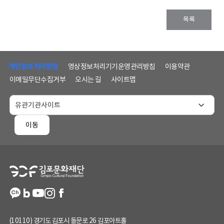
목록
하
단
개인정보처리방침
영상정보처리기기운영관리방침
이용약관
메
이메일무단수집거부
오시는 길
사이트맵
뉴
및
홈
페
이동
이
지
정
보
(10110) 경기도 김포시 돌문로 26 김포아트홀