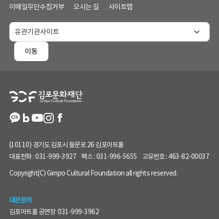
메
이메일무단수집거부
오시는 길
사이트맵
뉴
및
홈
페
이동
이
지
정
보
(10110) 경기도 김포시 돌문로 26 김포아트홀
대표전화 :
031-999-3927
팩스 :
031-996-5655
고유번호 :
463-82-00037
Copyright(C) Gimpo Cultural Foundation all rights reserved.
대관문의
김포아트홀 공연장
031-999-3962