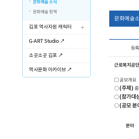
관람 가이드
문화예술 소식
문화예술 정책
예매 안내
문화예술
김포 역사자원 캐릭터
교육·체험 신청 ↗
G-ART Studio ↗
한옥 숙박 예약 ↗
등
소곳소곳 김포 ↗
근로복지공단 
역사문화 아카이브 ↗
□ 공모개요
(
주제
)
중
○
(
참가대
○
(
공모 분
○
분야