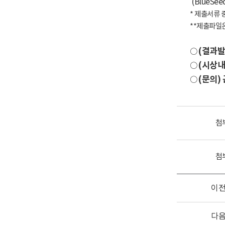
(BlueSee
*
제출서류 
**
제출파일
(
결과발
○
(
시상내
○
(
문의
)
○
첨
첨
이
다