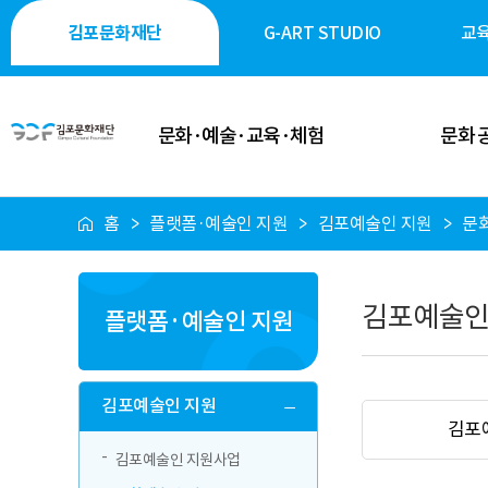
김포문화재단
G-ART STUDIO
교
문화·예술·교육·체험
문화 
홈
플랫폼·예술인 지원
김포예술인 지원
문
이달의 일정
공연·축제
공연 안내
전시·미술
김포예술인
플랫폼·예술인 지원
전시 안내
역사·생태·
축제 안내
시민 소통
김포예술인 지원
김포
행사 안내
시설 대
김포예술인 지원사업