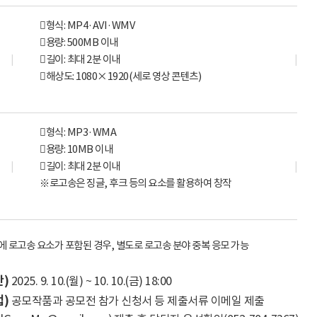
󰋻
형식
: MP4·AVI·WMV
󰋻
용량
: 500MB
이내
󰋻
길이
:
최대
2
분 이내
󰋻
해상도
: 1080×1920(
세로 영상 콘텐츠
)
󰋻
형식
: MP3·WMA
󰋻
용량
: 10MB
이내
󰋻
길이
:
최대
2
분 이내
※
로고송은 징글
,
후크 등의 요소를 활용하여 창작
에 로고송 요소가 포함된 경우
,
별도로 로고송 분야 중복 응모 가능
간
)
2025. 9. 10.(
월
) ~ 10. 10.(
금
) 18:00
법
)
공모작품과 공모전 참가 신청서 등 제출서류 이메일 제출