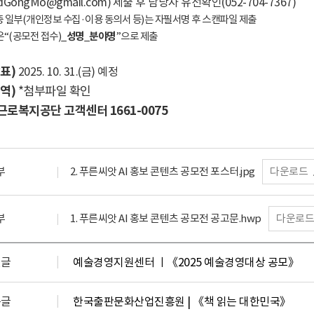
dGongMo@gmail.com)
제출 후 담당자 유선확인
(052-704-7367)
중 일부
(
개인정보 수집
·
이용 동의서 등
)
는 자필서명 후 스캔파일 제출
성명
분야명
은
“(
공모전 접수
)_
_
”
으로 제출
표)
2025. 10. 31.(
금
)
예정
역
)
*첨부파일 확인
 근로복지공단 고객센터 1661-0075
부
2. 푸른씨앗 AI 홍보 콘텐츠 공모전 포스터.jpg
다운로드
부
1. 푸른씨앗 AI 홍보 콘텐츠 공모전 공고문.hwp
다운로드
전글
예술경영지원센터 ㅣ《2025 예술경영대상 공모》
음글
한국출판문화산업진흥원 | 《책 읽는 대한민국》