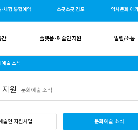
육·체험 통합예약
소곳소곳 김포
역사문화 아
공간
플랫폼·예술인 지원
알림/소통
화예술 소식
 공간
김포예술인 지원
공지사항
 공간
김포 역사자원 캐릭터
고시/공고
 지원
문화예술 소식
체험 공간
G-ART Studio ↗
보도자료
 공간
소곳소곳 김포 ↗
뉴스레터
예술인 지원사업
문화예술 소식
관안내
역사문화 아카이브 ↗
미디어 갤러리