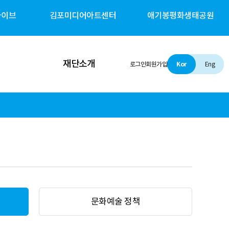
카이브
김포미디어아트센터
애기봉평화생태공원
재단소개
로그인
회원가입
Kor
Eng
인사말
설립 및 비전
조직소개
경영철학
문화예술 정책
경영공시