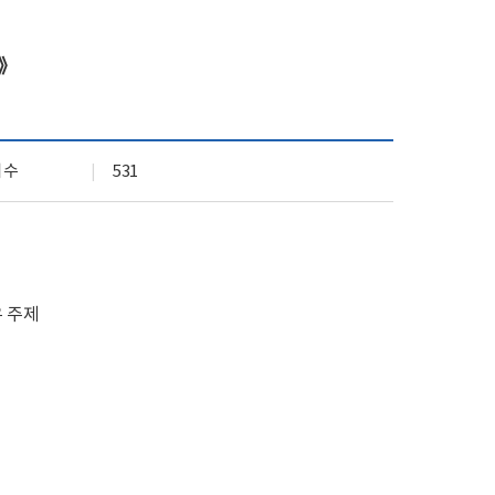
기관 상징 (CI)
실
문화곳간
고》
오시는 길
회수
531
유 주제