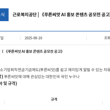
자료실
회원 전용 자료
소식
근로복지공단 | 《푸른씨앗 AI 홍보 콘텐츠 공모전 공
록일
2025-09-10
조
ㅣ《푸른씨앗 AI 홍보 콘텐츠 공모전 공고》
소기업퇴직연금기금제도
(
푸른씨앗
)
를 쉽고 재미있게 알릴 수 있는 자
상
)
푸른씨앗에 대해 관심있는 대한민국 국민 누구나
야 및 규격
)
규격