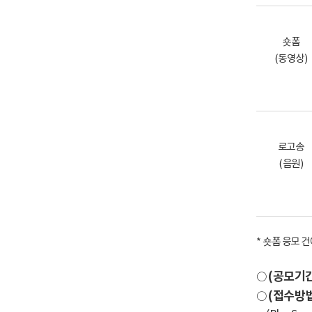
숏폼
(
동영상
)
로고송
(
음원
)
*
숏폼 응모 건
(
공모기
○
(
접수방
○