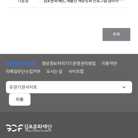
다음글
김포문화재단, 예술인 역량강화 프로그램 참여자 모집 - 김포예술인이 알아두면 쓸모있는 예술상식, 알.쓸.예.상 -
목록
하
단
개인정보처리방침
영상정보처리기기운영관리방침
이용약관
메
이메일무단수집거부
오시는 길
사이트맵
뉴
및
홈
페
이동
이
지
정
보