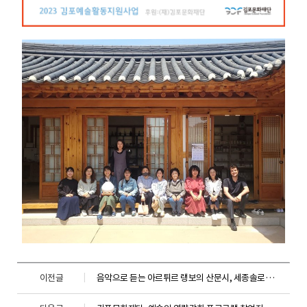
이전글
음악으로 듣는 아르튀르 랭보의 산문시, 세종솔로이스츠와 이안 보스트리지의 <일뤼미나시옹> 공연