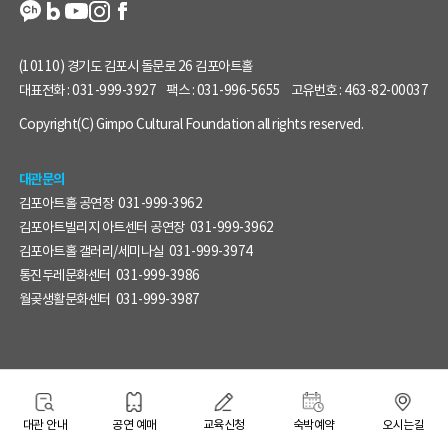
(10110) 경기도 김포시 돌문로 26 김포아트홀
대표전화 :
031-999-3927
팩스 :
031-996-5655
고유번호 :
463-82-00037
Copyright(C) Gimpo Cultural Foundation all rights reserved.
대관문의
김포아트홀 공연장
031-999-3962
김포아트빌리지 아트센터 공연장
031-999-3962
김포아트홀 갤러리/세미나실
031-999-3974
통진두레문화센터
031-999-3986
월곶생활문화센터
031-999-3987
대관 안내
공연 예매
교육신청
숙박예약
오시는길