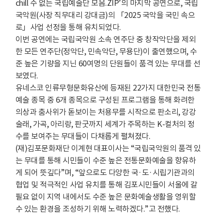
chill 수 없는 국립예술단 모음.ZIP’의 마지막 공연으로, 국립
국악원(사장 직무대리 강대금)의 「2025 국악을 국민 속으
로」사업 선정을 통해 유치되었다.
이번 공연에는 국립국악원 소속 연주단 중 창작악단을 제외
한 모든 연주단(정악단, 민속악단, 무용단)이 출연했으며, 수
준 높은 기량을 지닌 60여명의 단원들이 품격 있는 무대를 선
보였다.
유네스코 인류무형문화유산에 등재된 22가지 대한민국 전통
예술 종목 중 6개
종목으로 구성된 프로그램을 통해 화려한
의상과 춤사위가 돋보이는 처용무를 시작으로 판소리, 강강
술래, 가곡, 아리랑, 판굿까지 세계가 주목하는 K-컬처의
정
수를 보여주는 무대들이 다채롭게 펼쳐졌다.
(재)김포문화재단 이계현 대표이사는 “국립국악원의 품격 있
는 무대를 통해 시민들이 수준 높은 전통문화예술을 향유하
게 되어 뜻깊다”며, “앞으로도 다양한 국·도·시립기관과의
협업 및 적극적인 사업 유치를 통해 김포시민들이 서울에 갈
필요 없이 지역 내에서도 수준 높은 문화예술생활을 영위할
수
있는
환경을 조성하기 위해 노력하겠다.”고 전했다.