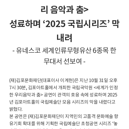
리 음악과 춤
>
성료하며
‘2025
국립시리즈
’
막
내려
-
유네스코 세계인류무형유산
6
종목 한
무대서 선보여
-
(재)김포문화재단(대표이사 이계현)은 지난 10월 31일 오후
7시 30분, 김포아트홀에서 개최한 국립국악원 <세계가 인정
한 우리음악과 춤> 공연이 관객의 호응 속에 성료하며 2025
년 김포아트홀의 국립예술단 모음 시리즈의 막을 내렸다고
밝혔다.
본 공연은 (재)김포문화재단이 지역민의 고품격 문화예술 향
유기회 확대를 위해 기획한 국립예술단 초청공연 시리즈 ‘놓