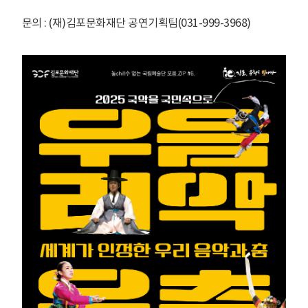
문의 : (재)김포문화재단 공연기획팀(031-999-3968)