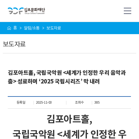
사
홈
알림/소통
보도자료
이
트
보도자료
맵
김포아트홀, 국립국악원 <세계가 인정한 우리 음악과
춤> 성료하며 ‘2025 국립시리즈’ 막 내려
등록일
2025-11-03
조회수
385
김포아트홀
,
국립국악원
<
세계가 인정한 우