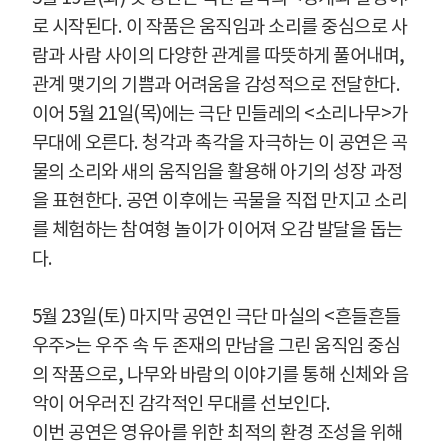
로 시작된다
.
이 작품은 움직임과 소리를 중심으로 사
람과 사람 사이의 다양한 관계를 따뜻하게 풀어내며
,
관계 맺기의 기쁨과 어려움을 감성적으로 전달한다
.
이어
5
월
21
일
(
목
)
에는 극단 민들레의
<
소리나무
>
가
무대에 오른다
.
청각과 촉각을 자극하는 이 공연은 곡
물의 소리와 새의 움직임을 활용해 아기의 성장 과정
을 표현한다
.
공연 이후에는 곡물을 직접 만지고 소리
를 체험하는 참여형 놀이가 이어져 오감 발달을 돕는
다
.
5
월
23
일
(
토
)
마지막 공연인 극단 마실의
<
흔들흔들
우주
>
는 우주 속 두 존재의 만남을 그린 움직임 중심
의 작품으로
,
나무와 바람의 이야기를 통해 신체와 음
악이 어우러진 감각적인 무대를 선보인다
.
이번 공연은 영유아를 위한 최적의 환경 조성을 위해