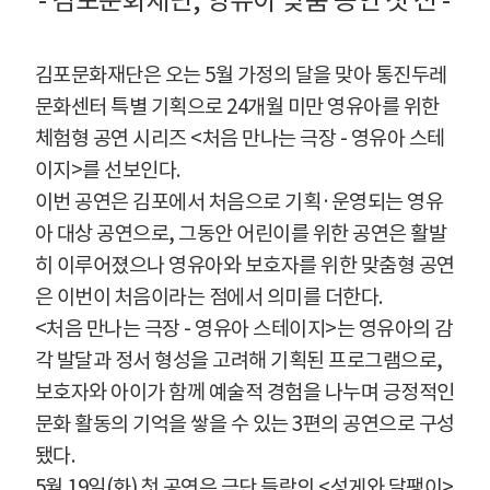
-
김포문화재단
,
영유아 맞춤 공연 첫 선
-
김포문화재단은 오는
5
월 가정의 달을 맞아 통진두레
문화센터 특별 기획으로
24
개월 미만 영유아를 위한
체험형 공연 시리즈
<
처음 만나는 극장
-
영유아 스테
이지
>
를 선보인다
.
이번 공연은 김포에서 처음으로 기획
·
운영되는 영유
아 대상 공연으로
,
그동안 어린이를 위한 공연은 활발
히 이루어졌으나 영유아와 보호자를 위한 맞춤형 공연
은 이번이 처음이라는 점에서 의미를 더한다
.
<
처음 만나는 극장
-
영유아 스테이지
>
는 영유아의 감
각 발달과 정서 형성을 고려해 기획된 프로그램으로
,
보호자와 아이가 함께 예술적 경험을 나누며 긍정적인
문화 활동의 기억을 쌓을 수 있는
3
편의 공연으로 구성
됐다
.
5
월
19
일
(
화
)
첫 공연은 극단 들락의
<
성게와 달팽이
>