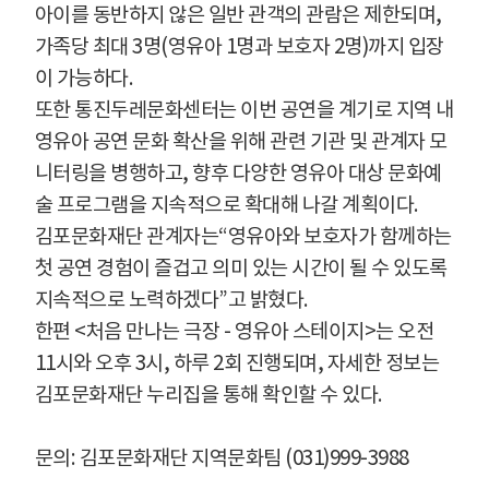
아이를 동반하지 않은 일반 관객의 관람은 제한되며
,
가족당 최대
3
명
(
영유아
1
명과 보호자
2
명
)
까지 입장
이 가능하다
.
또한 통진두레문화센터는 이번 공연을 계기로 지역 내
영유아 공연 문화 확산을 위해 관련 기관 및 관계자 모
니터링을 병행하고
,
향후 다양한 영유아 대상 문화예
술 프로그램을 지속적으로 확대해 나갈 계획이다
.
김포문화재단 관계자는
“
영유아와 보호자가 함께하는
첫 공연 경험이 즐겁고 의미 있는 시간이 될 수 있도록
지속적으로 노력하겠다
”
고 밝혔다
.
한편
<
처음 만나는 극장
-
영유아 스테이지
>
는 오전
11
시와 오후
3
시
,
하루
2
회 진행되며
,
자세한 정보는
김포문화재단 누리집을 통해 확인할 수 있다
.
문의
:
김포문화재단 지역문화팀
(031)999-3988