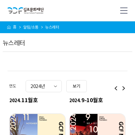
사
홈
알림/소통
뉴스레터
이
트
뉴스레터
맵
연도
보기
11월호
9-10월호
2024.
2024.
20