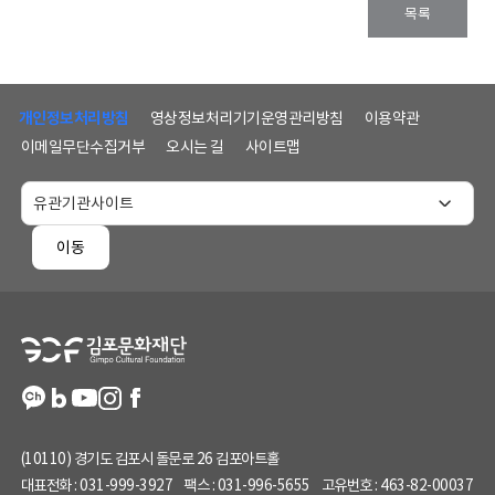
목록
하
단
개인정보처리방침
영상정보처리기기운영관리방침
이용약관
메
이메일무단수집거부
오시는 길
사이트맵
뉴
및
홈
페
이동
이
지
정
보
(10110) 경기도 김포시 돌문로 26 김포아트홀
대표전화 :
031-999-3927
팩스 :
031-996-5655
고유번호 :
463-82-00037