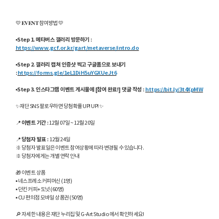
💛 𝐄𝐕𝐄𝐍𝐓 참여방법 💛
▪Step 1. 메타버스 갤러리 방문하기 :
https://www.gcf.or.kr/gart/metaverse/intro.do
▪Step 2. 갤러리 캡쳐 인증샷 찍고 구글폼으로 보내기
:
https://forms.gle/1eL1DiH5uYGXUeJt6
▪Step 3. 인스타그램 이벤트 게시물에 [참여 완료!] 댓글 작성 :
https://bit.ly/3t4XpMW
✨재단 SNS 팔로우하면 당첨확률 UP! UP! ✨
📍
이벤트 기간 :
12월 07일 ~ 12월 20일
📍
당첨자 발표 :
12월 24일
※ 당첨자 발표일은 이벤트 참여상황에 따라 변경될 수 있습니다.
※ 당첨자에게는 개별 연락 안내
🎁 이벤트 상품
▪ 네스프레소 커피머신 (1명)
▪ 던킨 커피+도넛 (60명)
▪ CU 편의점 모바일 상품권 (50명)
🔎 자세한 내용은 재단 누리집 및 G-Art Studio 에서 확인하세요!