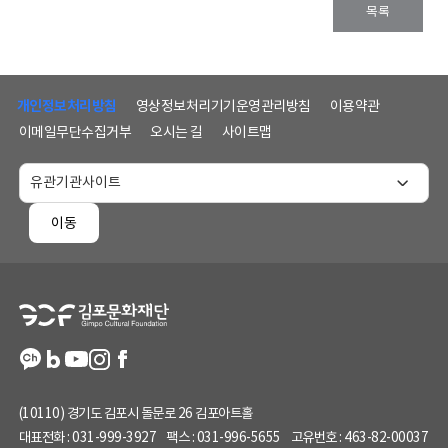
목록
하
단
개인정보처리방침
영상정보처리기기운영관리방침
이용약관
메
이메일무단수집거부
오시는 길
사이트맵
뉴
및
홈
페
이동
이
지
정
보
(10110) 경기도 김포시 돌문로 26 김포아트홀
대표전화 :
031-999-3927
팩스 :
031-996-5655
고유번호 :
463-82-00037