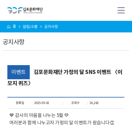
사
홈
알림/소통
공지사항
이
트
공지사항
맵
이벤트
김포문화재단 가정의 달 SNS 이벤트 〈이
모지 퀴즈〉
등록일
2025-05-02
조회수
26,282
💙 감사의 마음을 나누는 5월 💚
여러분과 함께 나누고자 가정의 달 이벤트가 왔습니다👏