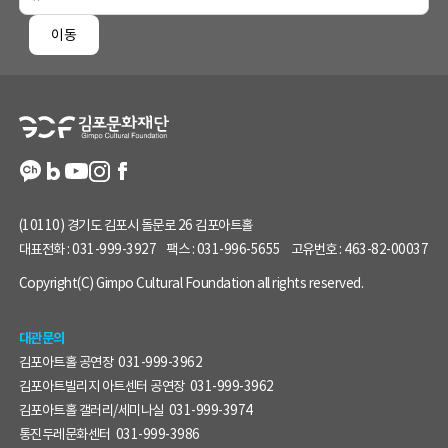
페
이동
이
지
정
보
(10110) 경기도 김포시 돌문로 26 김포아트홀
대표전화 :
031-999-3927
팩스 :
031-996-5655
고유번호 :
463-82-00037
Copyright(C) Gimpo Cultural Foundation all rights reserved.
대관문의
김포아트홀 공연장
031-999-3962
김포아트빌리지 아트센터 공연장
031-999-3962
김포아트홀 갤러리/세미나실
031-999-3974
통진두레문화센터
031-999-3986