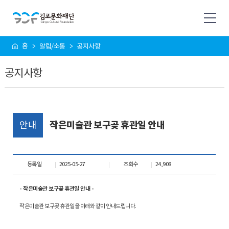
사
홈
알림/소통
공지사항
이
트
공지사항
맵
안내
작은미술관 보구곶 휴관일 안내
등록일
2025-05-27
조회수
24,908
- 작은미술관 보구곶 휴관일 안내 -
작은미술관 보구곶 휴관일을 아래와 같이 안내드립니다.